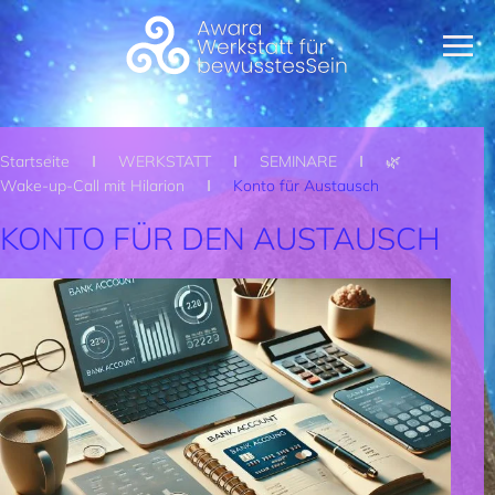
Zum Hauptinhalt springen
Startseite
WERKSTATT
SEMINARE
🌿
Wake-up-Call mit Hilarion
Konto für Austausch
KONTO FÜR DEN AUSTAUSCH