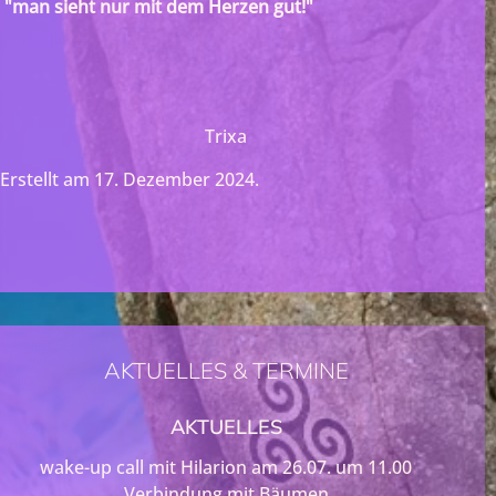
"man sieht nur mit dem Herzen gut!"
Trixa
Erstellt am
17. Dezember 2024
.
AKTUELLES & TERMINE
AKTUELLES
wake-up call mit Hilarion am 26.07. um 11.00
Verbindung mit Bäumen