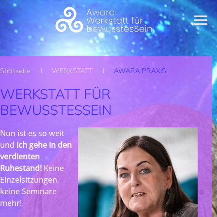
Zum Hauptinhalt springen
Startseite
WERKSTATT
AWARA PRAXIS
WERKSTATT FÜR
BEWUSSTESSEIN
Nun ist es so weit
und
ich gehe in den
verdienten
Ruhestand!
Keine
Einzelsitzungen,
keine Seminare
mehr!