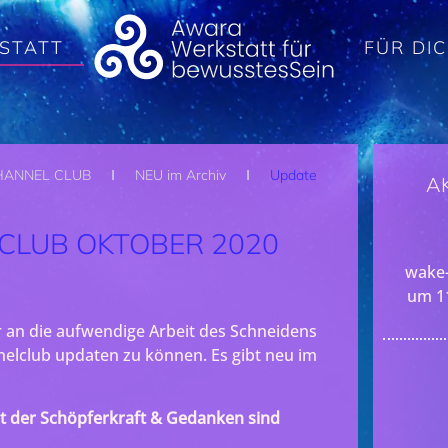
STATT
FÜR DI
HANNEL CLUB
NEU im Archiv
Update
A
CLUB OKTOBER 2020
wake-
um 1
r an die aufwendige Arbeit des Schneidens
nelclub updaten zu können. Es gibt neu im
 der Schöpferkraft & Gedanken sind