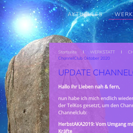
Zum Hauptinhalt springen
AKTUELLES
WERK
Startseite
WERKSTATT
C
ChannelClub Oktober 2020
UPDATE CHANNEL
Hallo ihr Lieben nah & fern,
nun habe ich mich endlich wiede
der TelKos gesetzt, um den Chan
Channelclub:
HerbstAKA2019: Vom Umgang mit
Kräfte