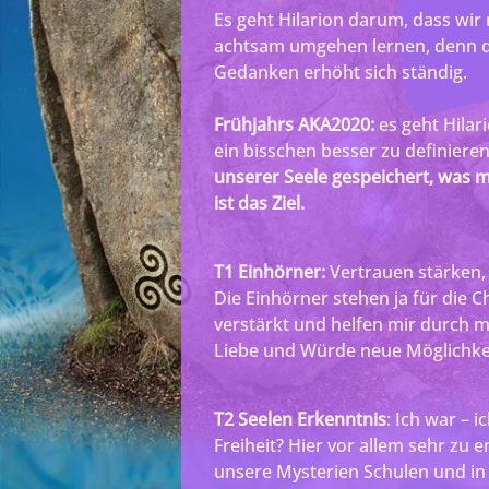
Es geht Hilarion darum, dass wi
achtsam umgehen lernen, denn di
Gedanken erhöht sich ständig.
Frühjahrs AKA2020:
es geht Hila
ein bisschen besser zu definieren
unserer Seele gespeichert, was 
ist das Ziel.
T1 Einhörner:
Vertrauen stärken, 
Die Einhörner stehen ja für die Ch
verstärkt und helfen mir durch me
Liebe und Würde neue Möglichkei
T2 Seelen Erkenntnis
: Ich war – i
Freiheit? Hier vor allem sehr zu 
unsere Mysterien Schulen und in 