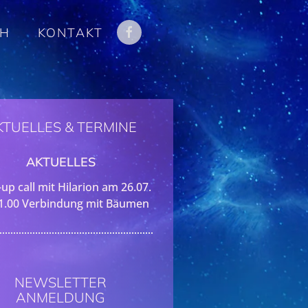
CH
KONTAKT
KTUELLES & TERMINE
AKTUELLES
up call mit Hilarion am 26.07.
1.00 Verbindung mit Bäumen
NEWSLETTER
ANMELDUNG