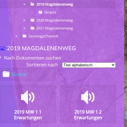
►
2019 Magdalenenweg
▼
Skripte
2020 Magdalenenweg
►
2021 Magdalenenweg
►
SonntagsChannel
►
BILD
2019 MAGDALENENWEG
Nach Dokumenten suchen
Sortieren nach
O
Skripte
r
d
n
audio
audio
×
- - 2019 Magdalenenweg
×
e
r
2019 MW 1 1
2019 MW 1 2
Erwartungen
Erwartungen