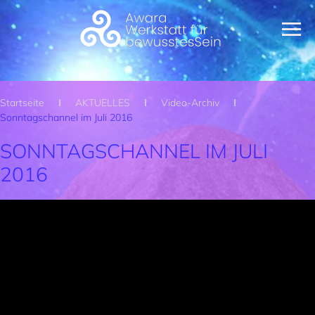
Zum Hauptinhalt springen
Startseite
AKTUELLES
Video-Archiv
Sonntagschannel im Juli 2016
SONNTAGSCHANNEL IM JULI
2016