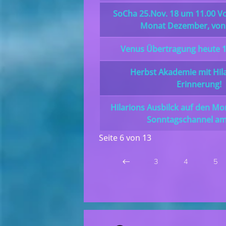
SoCha 25.Nov. 18 um 11.00 V
Monat Dezember, von 
Venus Übertragung heute 14
Herbst Akademie mit Hilar
Erinnerung!
Hilarions Ausbilck auf den M
Sonntagschannel am
Seite 6 von 13
3
4
5