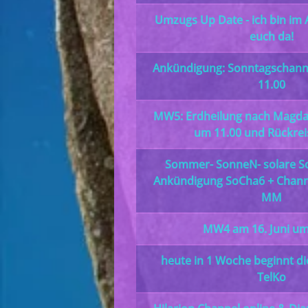
Umzugs Up Date - ich bin im 
euch da!
Ankündigung: Sonntagschann
11.00
MW5: Erdheilung nach Magdale
um 11.00 und Rückre
Sommer- SonneN- solare S
Ankündigung SoCha6 + Channe
MM
MW4 am 16. Juni um
heute in 1 Woche beginnt di
TelKo