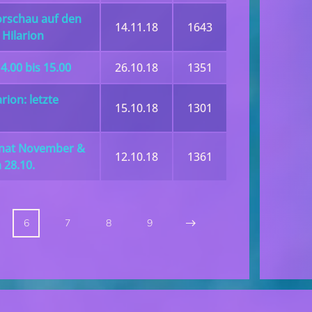
orschau auf den
14.11.18
1643
Hilarion
.00 bis 15.00
26.10.18
1351
ion: letzte
15.10.18
1301
onat November &
12.10.18
1361
 28.10.
6
7
8
9