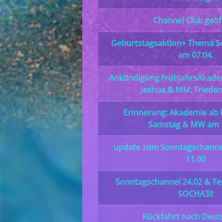
Channel Club geöf
Geburtstagsaktion+ Thema S
am 07.04.
Ankündigung FrühjahrsAkademi
Jeshua & MM: Friedens
Erinnerung: Akademie a
Samstag & MW am 1
update zum Sonntagschanne
11.00
Sonntagschannel 24.02 & T
SOCHA3!!
Rückfahrt nach Deut