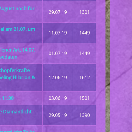
August noch für
29.07.19
1301
el am 21.07. um
11.07.19
1449
ner Art, 14.07.
01.07.19
1449
isedaten
chöpferkräfte
ling Hilarion &
12.06.19
1612
 11.00
03.06.19
1501
e Diamantlicht
29.05.19
1390