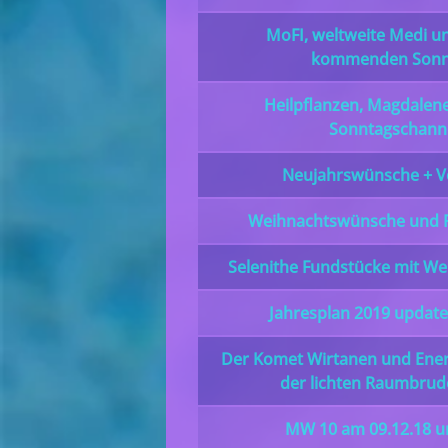
MoFI, weltweite Medi 
kommenden Sonn
Heilpflanzen, Magdale
Sonntagschann
Neujahrswünsche + V
Weihnachtswünsche und P
Selenithe Fundstücke mit Wei
Jahresplan 2019 update 
Der Komet Wirtanen und Ene
der lichten Raumbrud
MW 10 am 09.12.18 u