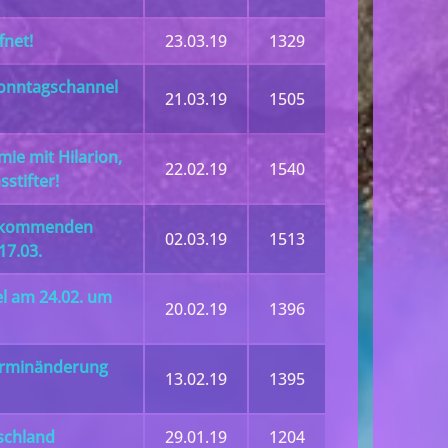
fnet!
23.03.19
1329
onntagschannel
21.03.19
1505
e mit Hilarion,
22.02.19
1540
stifter!
b kommenden
02.03.19
1513
7.03.
l am 24.02. um
20.02.19
1396
erminänderung
13.02.19
1395
schland
29.01.19
1204