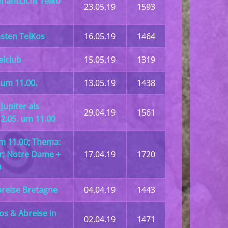
amantLicht Telko
23.05.19
1593
sten TelKos
16.05.19
1464
lclub
15.05.19
1319
um 11.00.
13.05.19
1438
upiter als
29.04.19
1561
12.05. um 11.00
m 11.00; Thema:
er; Notre Dame +
17.04.19
1720
n
reise Bretagne
04.04.19
1443
s & Abreise in
02.04.19
1471