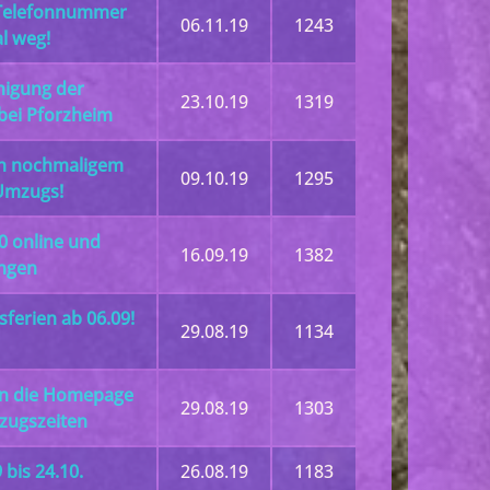
Telefonnummer
06.11.19
1243
l weg!
nigung der
23.10.19
1319
bei Pforzheim
en nochmaligem
09.10.19
1295
Umzugs!
0 online und
16.09.19
1382
ngen
sferien ab 06.09!
29.08.19
1134
in die Homepage
29.08.19
1303
zugszeiten
bis 24.10.
26.08.19
1183