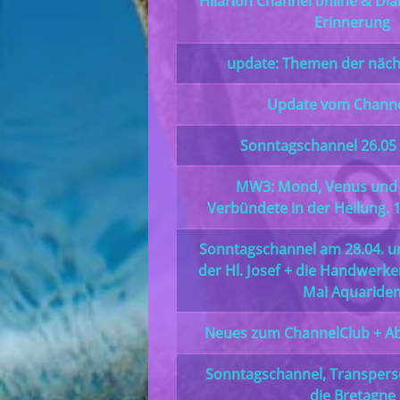
Hilarion Channel online & Di
Erinnerung
update: Themen der näch
Update vom Channe
Sonntagschannel 26.05 
MW3: Mond, Venus und J
Verbündete in der Heilung. 
Sonntagschannel am 28.04. u
der Hl. Josef + die Handwerk
Mai Aquaride
Neues zum ChannelClub + Ab
Sonntagschannel, Transperso
die Bretagne