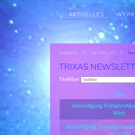
Zum Hauptinhalt springen
AKTUELLES
WERK
Startseite
AKTUELLES
New
TRIXAS NEWSLET
Titelfilter
Titel
Ankündigung FrühjahrsAka
März
Ankündigung: Sonntagschanne
um 11.00