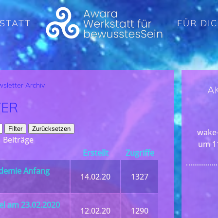
STATT
FÜR DI
sletter Archiv
A
TER
Filter
Zurücksetzen
wake-
Beiträge
um 1
Erstellt
Zugriffe
demie Anfang
14.02.20
1327
l am 23.02.2020
12.02.20
1290