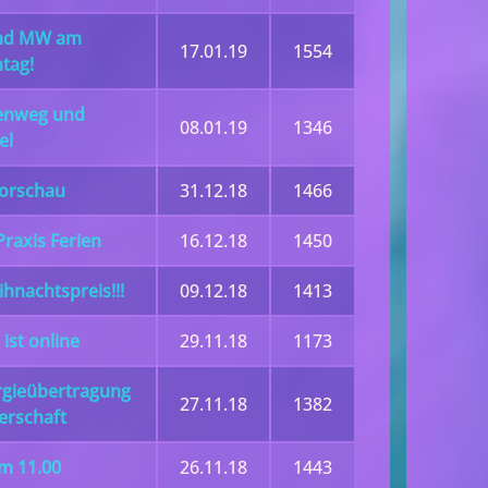
und MW am
17.01.19
1554
tag!
nenweg und
08.01.19
1346
el
orschau
31.12.18
1466
raxis Ferien
16.12.18
1450
hnachtspreis!!!
09.12.18
1413
ist online
29.11.18
1173
rgieübertragung
27.11.18
1382
erschaft
m 11.00
26.11.18
1443