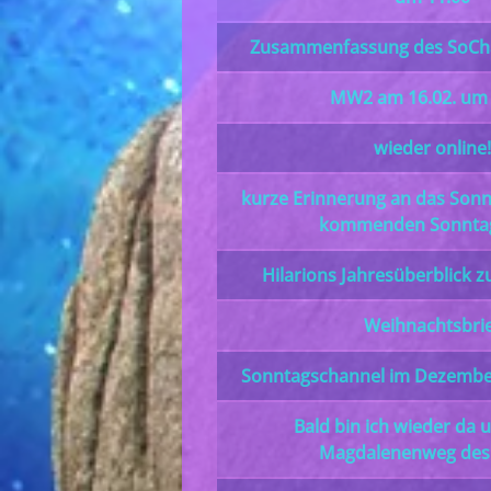
Zusammenfassung des SoCha
MW2 am 16.02. um 
wieder online!
kurze Erinnerung an das Son
kommenden Sonntag
Hilarions Jahresüberblick 
Weihnachtsbri
Sonntagschannel im Dezember 
Bald bin ich wieder da u
Magdalenenweg des 