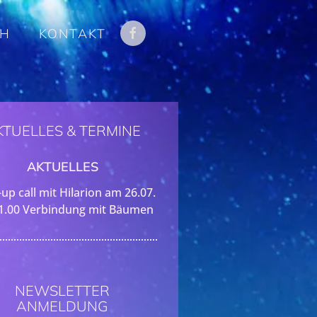
CH
KONTAKT
KTUELLES & TERMINE
AKTUELLES
up call mit Hilarion am 26.07.
1.00 Verbindung mit Bäumen
NEWSLETTER
ANMELDUNG