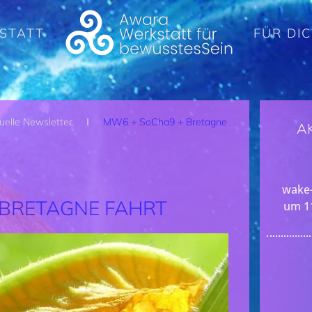
STATT
FÜR DI
uelle Newsletter
MW6 + SoCha9 + Bretagne
A
wake-
 BRETAGNE FAHRT
um 1