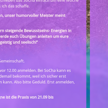
 schieben das SoCha einfach um eine Woche
 ich das schaffe.
on, unser humorvoller Meister meint
rn steigende Bewusstseins- Energien in
werde euch Übungen anleiten um eure
geistig und seelisch!“
 Gemeinschaft.
davor 12.00 anmelden. Bei SoCha kann es
ldemail bekommt, weil ich sicher erst
n kann. Also bitte Geduld. Erst anmelden,
e ist die Praxis von 21.09 bis