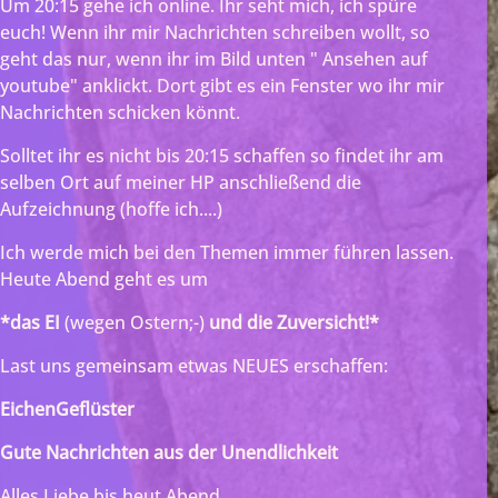
Um 20:15 gehe ich online. Ihr seht mich, ich spüre
euch! Wenn ihr mir Nachrichten schreiben wollt, so
geht das nur, wenn ihr im Bild unten " Ansehen auf
youtube" anklickt. Dort gibt es ein Fenster wo ihr mir
Nachrichten schicken könnt.
Solltet ihr es nicht bis 20:15 schaffen so findet ihr am
selben Ort auf meiner HP anschließend die
Aufzeichnung (hoffe ich....)
Ich werde mich bei den Themen immer führen lassen.
Heute Abend geht es um
*das EI
(wegen Ostern;-)
und die Zuversicht!*
Last uns gemeinsam etwas NEUES erschaffen:
EichenGeflüster
Gute Nachrichten aus der Unendlichkeit
Alles Liebe bis heut Abend