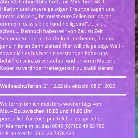
Abo 54.-€ ohne Mitschrift, mit Mitschrift 58.-€
Hilarion und unsere geistigen Freunde sagen uns
immer wieder: „Ihr müsst eure Zellen nur daran
erinnern, dass sie heil und heilig sind“….. ja…..
schön…. Dennoch haben wir von Zeit zu Zeit
Schmerzen oder entwickeln Krankheiten, die uns
ganz in ihren Bann ziehen! Hier will die geistige Welt –
soweit ich es bis hierhin verstanden habe- uns
behilflich sein, zu verstehen und unseren Materie-
Köper zu verändern/energetisch zu stabilisieren!
Weihnachtsferien:
21.12.22 bis einschl. 08.01.2023
Weiterhin bin ich meistens wochentags von
Mo. – Do. zwischen 10.00 und 11.00 Uhr
persönlich für euch per Telefon zu sprechen.
In Malmsheim ist das: 0049 (0)7159 49 65 790
In Frankreich: 0033 29 7878 420