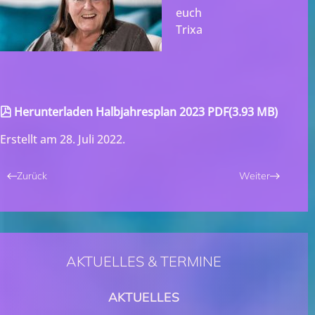
euch
Trixa
pdf
Herunterladen Halbjahresplan 2023 PDF
(
3.93 MB
)
Erstellt am
28. Juli 2022
.
Zurück
Weiter
AKTUELLES & TERMINE
AKTUELLES