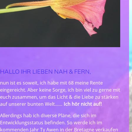
HALLO IHR LIEBEN NAH & FERN,
nun ist es soweit, ich habe mit 68 meine Rente
eingereicht. Aber keine Sorge, ich bin viel zu gerne mit
euch zusammen, um das Licht & die Liebe zu stärken
auf unserer bunten Welt……
Ich hör nicht auf!
Allerdings hab ich diverse Pläne, die sich im
Entwicklungsstatus befinden. So werde ich im
kommenden Jahr Ty Awen in der Bretagne verkaufen