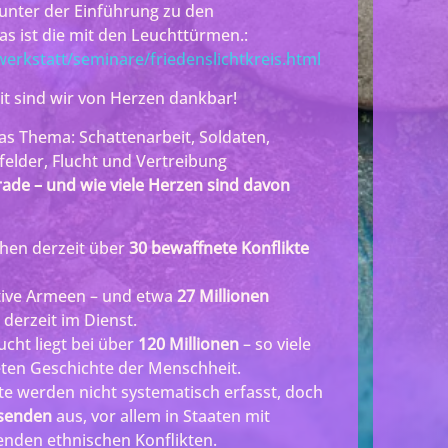
i unter der Einführung zu den
das ist die mit den Leuchttürmen.:
erkstatt/seminare/friedenslichtkreis.html
it sind wir von Herzen dankbar!
as Thema: Schattenarbeit, Soldaten,
felder, Flucht und Vertreibung
erade – und wie viele Herzen sind davon
hen derzeit über
30 bewaffnete Konflikte
tive Armeen – und etwa
27 Millionen
derzeit im Dienst.
ucht liegt bei über
120 Millionen
– so viele
eten Geschichte der Menschheit.
e werden nicht systematisch erfasst, doch
senden
aus, vor allem in Staaten mit
enden ethnischen Konflikten.