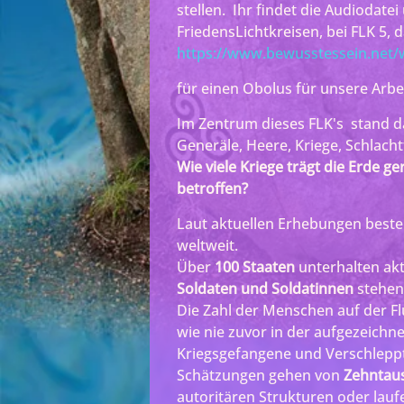
stellen. Ihr findet die Audiodate
FriedensLichtkreisen, bei FLK 5, 
https://www.bewusstessein.net/w
für einen Obolus für unsere Arbe
Im Zentrum dieses FLK's stand d
Generäle, Heere, Kriege, Schlacht
Wie viele Kriege trägt die Erde g
betroffen?
Laut aktuellen Erhebungen beste
weltweit.
Über
100 Staaten
unterhalten ak
Soldaten und Soldatinnen
stehen 
Die Zahl der Menschen auf der Fl
wie nie zuvor in der aufgezeichn
Kriegsgefangene und Verschleppt
Schätzungen gehen von
Zehntau
autoritären Strukturen oder lauf