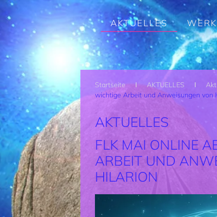
Zum Hauptinhalt springen
AKTUELLES
WERK
Startseite
AKTUELLES
Akt
wichtige Arbeit und Anweisungen von H
AKTUELLES
FLK MAI ONLINE 
ARBEIT UND ANW
HILARION