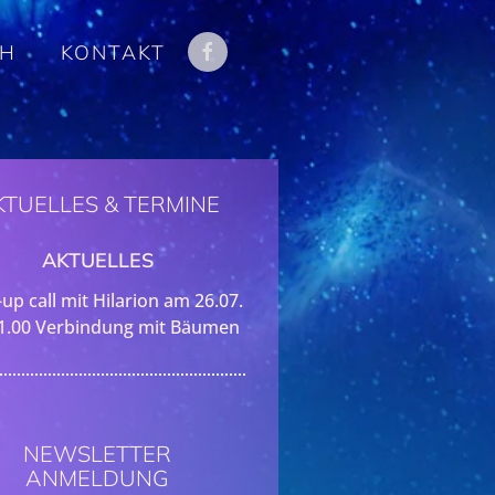
CH
KONTAKT
KTUELLES & TERMINE
AKTUELLES
up call mit Hilarion am 26.07.
1.00 Verbindung mit Bäumen
NEWSLETTER
ANMELDUNG