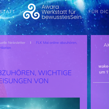
STATT
FÜR DI
uelle Newsletter
FLK Mai online abzuhören,
A
ilarion
wake-
ABZUHÖREN, WICHTIGE
um 1
EISUNGEN VON